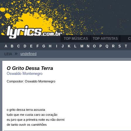
TOP MÚSICAS
TOP ARTISTAS
C
A
B
C
D
E
F
G
H
I
J
K
L
M
N
O
P
Q
R
S
T
»
undefined
LEIA
O Grito Dessa Terra
Oswaldo Montenegro
Compositor: Oswaldo Montenegro
o grito dessa terra assusta
tudo que me custa caro ao coração
eu juro que a primeira noite eu não dormi
de tanto ouvir os caminhões