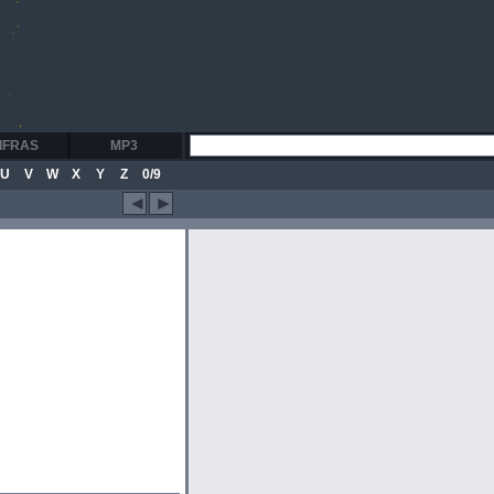
IFRAS
MP3
U
V
W
X
Y
Z
0/9
◄
►