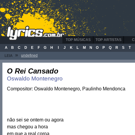
TOP MÚSICAS
TOP ARTISTAS
C
A
B
C
D
E
F
G
H
I
J
K
L
M
N
O
P
Q
R
S
T
»
undefined
LEIA
O Rei Cansado
Oswaldo Montenegro
Compositor: Oswaldo Montenegro, Paulinho Mendonca
não sei se ontem ou agora
mas chegou a hora
em que a real coroa