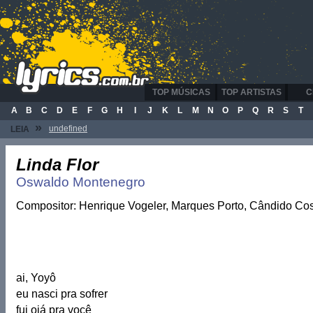
TOP MÚSICAS
TOP ARTISTAS
C
A
B
C
D
E
F
G
H
I
J
K
L
M
N
O
P
Q
R
S
T
»
undefined
LEIA
Linda Flor
Oswaldo Montenegro
Compositor: Henrique Vogeler, Marques Porto, Cândido Cos
ai, Yoyô
eu nasci pra sofrer
fui oiá pra você