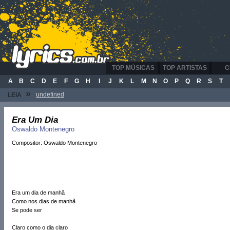
TOP MÚSICAS
TOP ARTISTAS
C
A
B
C
D
E
F
G
H
I
J
K
L
M
N
O
P
Q
R
S
T
»
undefined
LEIA
Era Um Dia
Oswaldo Montenegro
Compositor: Oswaldo Montenegro
Era um dia de manhã
Como nos dias de manhã
Se pode ser
Claro como o dia claro