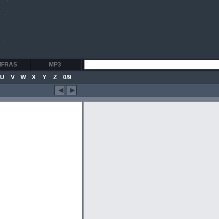
IFRAS
MP3
U
V
W
X
Y
Z
0/9
◄
►