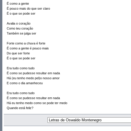
É como a gente
É pouco mais do que ser claro
É o que se pode ser
Avalia o coração
Como teu coração
Também se julga ser
Forte como a chuva é forte
É como a gente é pouco mais
Do que ser forte
É o que se pode ser
Era tudo como tudo
É como se pudesse resultar em nada
Há (eu tenho medo pel)o nosso amor
E como o dia amanheceu
Era tudo como tudo
É como se pudesse resultar em nada
Há eu tenho medo como se pode ter medo
Quando está feliz?