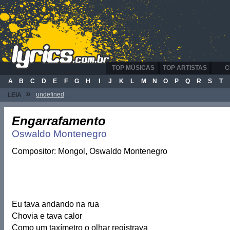
TOP MÚSICAS
TOP ARTISTAS
C
A
B
C
D
E
F
G
H
I
J
K
L
M
N
O
P
Q
R
S
T
»
undefined
LEIA
Engarrafamento
Oswaldo Montenegro
Compositor: Mongol, Oswaldo Montenegro
Eu tava andando na rua
Chovia e tava calor
Como um taxímetro o olhar registrava