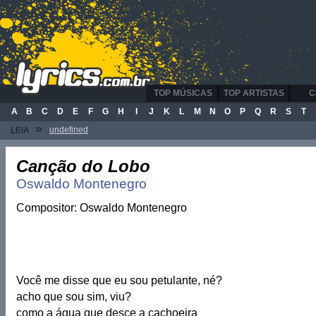
TOP MÚSICAS
TOP ARTISTAS
C
A
B
C
D
E
F
G
H
I
J
K
L
M
N
O
P
Q
R
S
T
»
undefined
LEIA
Canção do Lobo
Oswaldo Montenegro
Compositor: Oswaldo Montenegro
Você me disse que eu sou petulante, né?
acho que sou sim, viu?
como a água que desce a cachoeira