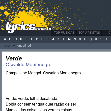
TOP MÚSICAS
TOP ARTISTAS
C
A
B
C
D
E
F
G
H
I
J
K
L
M
N
O
P
Q
R
S
T
»
undefined
LEIA
Verde
Oswaldo Montenegro
Compositor: Mongol, Oswaldo Montenegro
Verde, verde, folha desabada
Doida cor sem ter qualquer razão de ser
Mágica das coisas, das verdes coisas