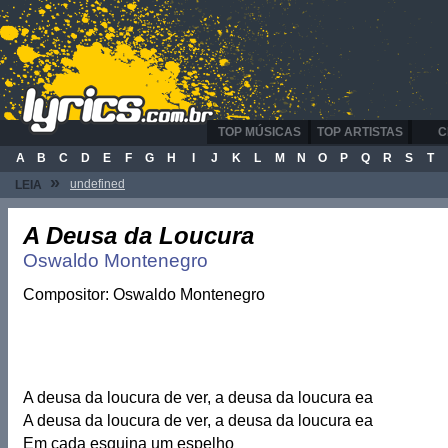
TOP MÚSICAS
TOP ARTISTAS
C
A
B
C
D
E
F
G
H
I
J
K
L
M
N
O
P
Q
R
S
T
»
undefined
LEIA
A Deusa da Loucura
Oswaldo Montenegro
Compositor: Oswaldo Montenegro
A deusa da loucura de ver, a deusa da loucura ea
A deusa da loucura de ver, a deusa da loucura ea
Em cada esquina um espelho