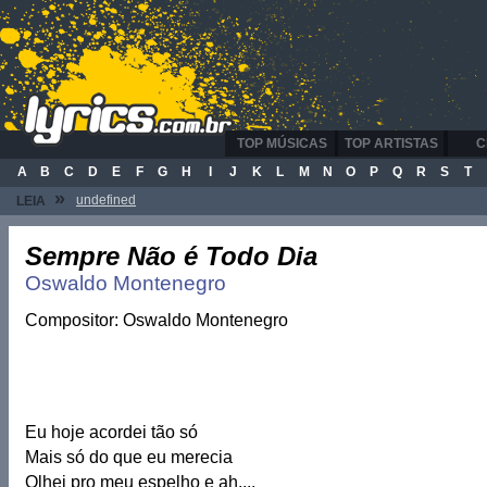
TOP MÚSICAS
TOP ARTISTAS
C
A
B
C
D
E
F
G
H
I
J
K
L
M
N
O
P
Q
R
S
T
»
undefined
LEIA
Sempre Não é Todo Dia
Oswaldo Montenegro
Compositor: Oswaldo Montenegro
Eu hoje acordei tão só
Mais só do que eu merecia
Olhei pro meu espelho e ah....