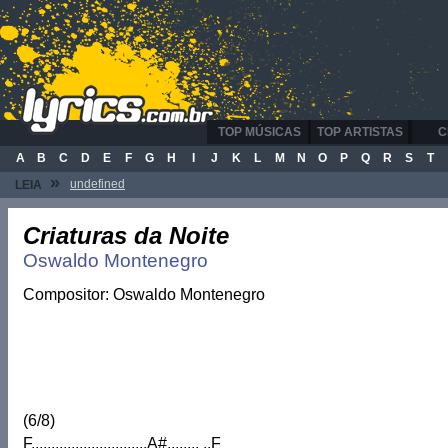
TOP MÚSICAS
TOP ARTISTAS
C
A
B
C
D
E
F
G
H
I
J
K
L
M
N
O
P
Q
R
S
T
»
undefined
LEIA
Criaturas da Noite
Oswaldo Montenegro
Compositor: Oswaldo Montenegro
(6/8)
F.............................A#........ ..F