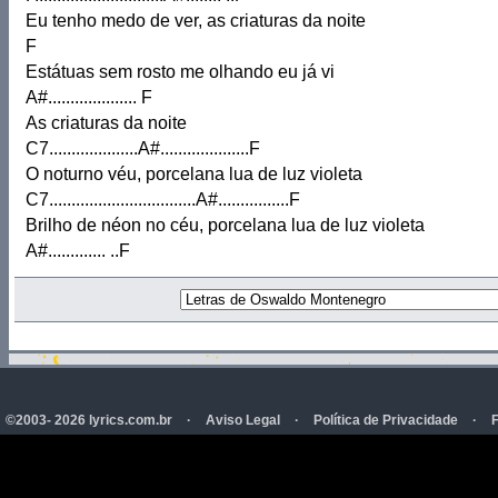
Eu tenho medo de ver, as criaturas da noite
F
Estátuas sem rosto me olhando eu já vi
A#.................... F
As criaturas da noite
C7....................A#....................F
O noturno véu, porcelana lua de luz violeta
C7.................................A#................F
Brilho de néon no céu, porcelana lua de luz violeta
A#............. ..F
©2003- 2026 lyrics.com.br
·
Aviso Legal
·
Política de Privacidade
·