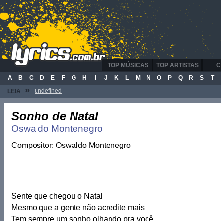
TOP MÚSICAS
TOP ARTISTAS
C
A
B
C
D
E
F
G
H
I
J
K
L
M
N
O
P
Q
R
S
T
»
undefined
LEIA
Sonho de Natal
Oswaldo Montenegro
Compositor: Oswaldo Montenegro
Sente que chegou o Natal
Mesmo que a gente não acredite mais
Tem sempre um sonho olhando pra você