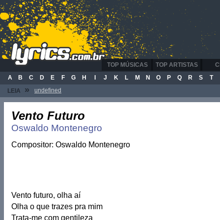
TOP MÚSICAS
TOP ARTISTAS
C
A
B
C
D
E
F
G
H
I
J
K
L
M
N
O
P
Q
R
S
T
»
undefined
LEIA
Vento Futuro
Oswaldo Montenegro
Compositor: Oswaldo Montenegro
Vento futuro, olha aí
Olha o que trazes pra mim
Trata-me com gentileza