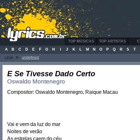
TOP MÚSICAS
TOP ARTISTAS
C
A
B
C
D
E
F
G
H
I
J
K
L
M
N
O
P
Q
R
S
T
»
undefined
LEIA
E Se Tivesse Dado Certo
Oswaldo Montenegro
Compositor: Oswaldo Montenegro, Raique Macau
Vai e vem da luz do mar
Noites de verão
As estrelas caem do céu