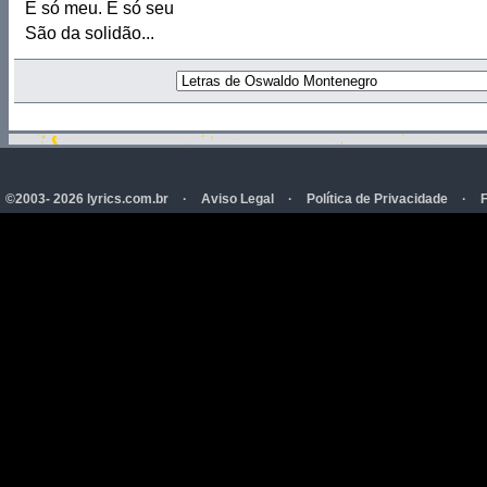
É só meu. É só seu
São da solidão...
©2003- 2026 lyrics.com.br
·
Aviso Legal
·
Política de Privacidade
·