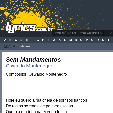
TOP MÚSICAS
TOP ARTISTAS
C
A
B
C
D
E
F
G
H
I
J
K
L
M
N
O
P
Q
R
S
T
»
undefined
LEIA
Sem Mandamentos
Oswaldo Montenegro
Compositor: Oswaldo Montenegro
Hoje eu quero a rua cheia de sorrisos francos
De rostos serenos, de palavras soltas
Quero a rua toda parecendo louca