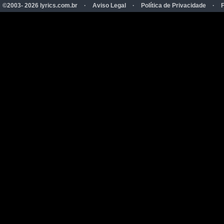
©2003- 2026 lyrics.com.br
·
Aviso Legal
·
Política de Privacidade
·