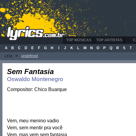
TOP MÚSICAS
TOP ARTISTAS
C
A
B
C
D
E
F
G
H
I
J
K
L
M
N
O
P
Q
R
S
T
»
undefined
LEIA
Sem Fantasia
Oswaldo Montenegro
Compositor: Chico Buarque
Vem, meu menino vadio
Vem, sem mentir pra você
Vem, mas vem sem fantasia