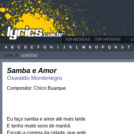
TOP MÚSICAS
TOP ARTISTAS
C
A
B
C
D
E
F
G
H
I
J
K
L
M
N
O
P
Q
R
S
T
»
undefined
LEIA
Samba e Amor
Oswaldo Montenegro
Compositor: Chico Buarque
Eu faço samba e amor até mais tarde
E tenho muito sono de manhã
Escuto a correria da cidade, que arde