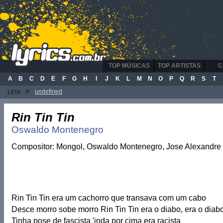
TOP MÚSICAS
TOP ARTISTAS
C
A
B
C
D
E
F
G
H
I
J
K
L
M
N
O
P
Q
R
S
T
»
undefined
LEIA
Rin Tin Tin
Oswaldo Montenegro
Compositor: Mongol, Oswaldo Montenegro, Jose Alexandre
Rin Tin Tin era um cachorro que transava com um cabo
Desce morro sobe morro Rin Tin Tin era o diabo, era o diab
Tinha pose de fascista 'inda por cima era racista