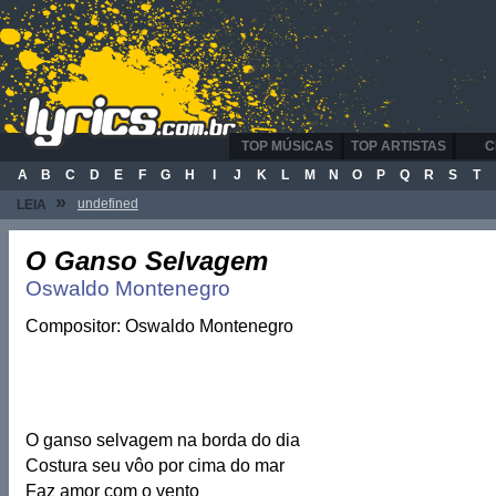
TOP MÚSICAS
TOP ARTISTAS
C
A
B
C
D
E
F
G
H
I
J
K
L
M
N
O
P
Q
R
S
T
»
undefined
LEIA
O Ganso Selvagem
Oswaldo Montenegro
Compositor: Oswaldo Montenegro
O ganso selvagem na borda do dia
Costura seu vôo por cima do mar
Faz amor com o vento