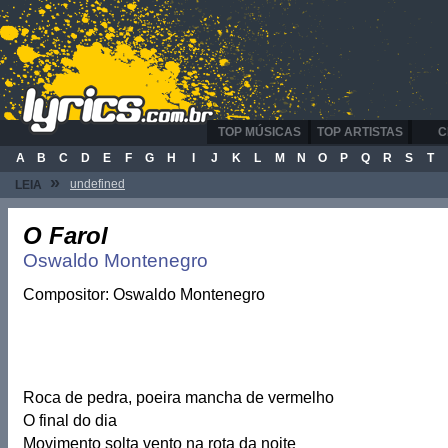
TOP MÚSICAS
TOP ARTISTAS
C
A
B
C
D
E
F
G
H
I
J
K
L
M
N
O
P
Q
R
S
T
»
undefined
LEIA
O Farol
Oswaldo Montenegro
Compositor: Oswaldo Montenegro
Roca de pedra, poeira mancha de vermelho
O final do dia
Movimento solta vento na rota da noite