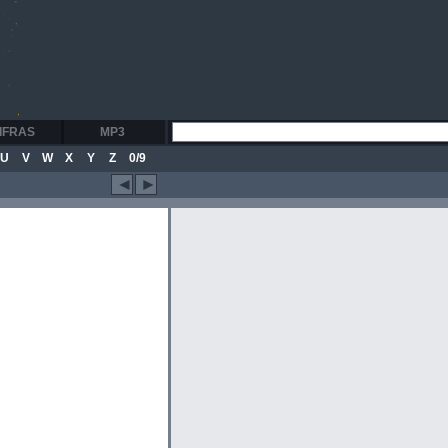
IFRAS
MP3
U
V
W
X
Y
Z
0/9
◄
►