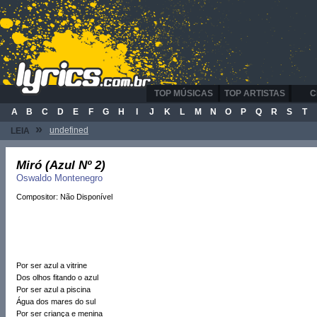
TOP MÚSICAS
TOP ARTISTAS
C
A
B
C
D
E
F
G
H
I
J
K
L
M
N
O
P
Q
R
S
T
»
undefined
LEIA
Miró (Azul Nº 2)
Oswaldo Montenegro
Compositor: Não Disponível
Por ser azul a vitrine
Dos olhos fitando o azul
Por ser azul a piscina
Água dos mares do sul
Por ser criança e menina