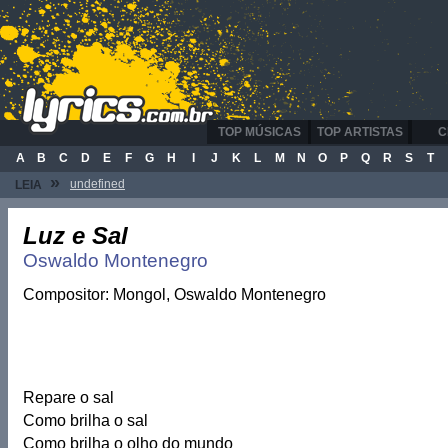
TOP MÚSICAS
TOP ARTISTAS
C
A
B
C
D
E
F
G
H
I
J
K
L
M
N
O
P
Q
R
S
T
»
undefined
LEIA
Luz e Sal
Oswaldo Montenegro
Compositor: Mongol, Oswaldo Montenegro
Repare o sal
Como brilha o sal
Como brilha o olho do mundo