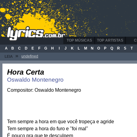
TOP MÚSICAS
TOP ARTISTAS
C
A
B
C
D
E
F
G
H
I
J
K
L
M
N
O
P
Q
R
S
T
»
undefined
LEIA
Hora Certa
Oswaldo Montenegro
Compositor: Oswaldo Montenegro
Tem sempre a hora em que você tropeça e agride
Tem sempre a hora do furo e "foi mal"
É pouco pra que te desculpem