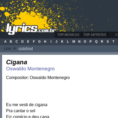
TOP MÚSICAS
TOP ARTISTAS
C
A
B
C
D
E
F
G
H
I
J
K
L
M
N
O
P
Q
R
S
T
»
undefined
LEIA
Cigana
Oswaldo Montenegro
Compositor: Oswaldo Montenegro
Eu me vesti de cigana
Pra cantar o sol
Fiz comício e deu cana