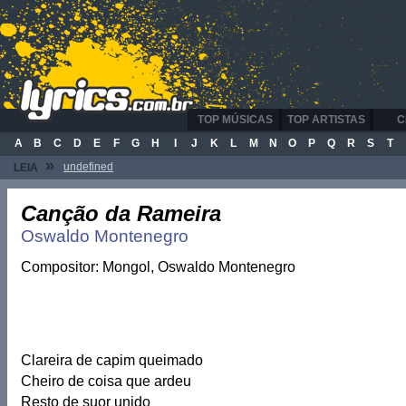
TOP MÚSICAS
TOP ARTISTAS
C
A
B
C
D
E
F
G
H
I
J
K
L
M
N
O
P
Q
R
S
T
»
undefined
LEIA
Canção da Rameira
Oswaldo Montenegro
Compositor: Mongol, Oswaldo Montenegro
Clareira de capim queimado
Cheiro de coisa que ardeu
Resto de suor unido