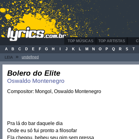
TOP MÚSICAS
TOP ARTISTAS
C
A
B
C
D
E
F
G
H
I
J
K
L
M
N
O
P
Q
R
S
T
»
undefined
LEIA
Bolero do Elite
Oswaldo Montenegro
Compositor: Mongol, Oswaldo Montenegro
Pra lá do bar daquele dia
Onde eu só fui pronto a filosofar
Ela chegou, bebeu seu gim sem pressa