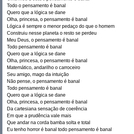
Todo o pensamento é banal
Quero que a lógica se dane
Olha, princesa, o pensamento é banal
Lógica é sempre o menor pedaço do que o homem
Construiu nesse planeta o resto se perdeu
Meu Deus, o pensamento é banal
Todo pensamento é banal
Quero que a lógica se dane
Olha, princesa, o pensamento é banal
Matemático, andarilho o carroceiro
Seu amigo, mago da intuição
Não pense, o pensamento é banal
Todo pensamento é banal
Quero que a lógica se dane
Olha, princesa, o pensamento é banal
Da cartesiana sensação de coerência
Em que a prudência vale mais
Que andar na corda bamba solta e total
Eu tenho horror é banal todo pensamento é banal