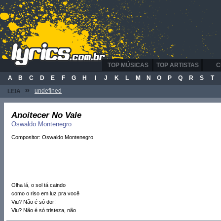
TOP MÚSICAS
TOP ARTISTAS
C
A
B
C
D
E
F
G
H
I
J
K
L
M
N
O
P
Q
R
S
T
»
undefined
LEIA
Anoitecer No Vale
Oswaldo Montenegro
Compositor: Oswaldo Montenegro
Olha lá, o sol tá caindo
como o riso em luz pra você
Viu? Não é só dor!
Viu? Não é só tristeza, não