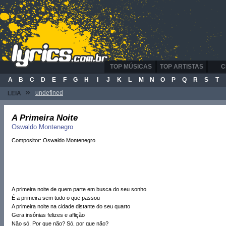
TOP MÚSICAS
TOP ARTISTAS
C
A
B
C
D
E
F
G
H
I
J
K
L
M
N
O
P
Q
R
S
T
»
undefined
LEIA
A Primeira Noite
Oswaldo Montenegro
Compositor: Oswaldo Montenegro
A primeira noite de quem parte em busca do seu sonho
É a primeira sem tudo o que passou
A primeira noite na cidade distante do seu quarto
Gera insônias felizes e aflição
Não só. Por que não? Só, por que não?