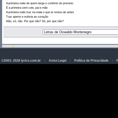
A primeira noite de quem larga o conforto do previsto
É a primeira sem colo, pai e mãe
A primeira noite traz na mala o que te restou de antes
Traz aperto e euforia ao coração
Não, só, não. Por que não? Só, por que não?
©2003- 2026 lyrics.com.br
·
Aviso Legal
·
Política de Privacidade
·