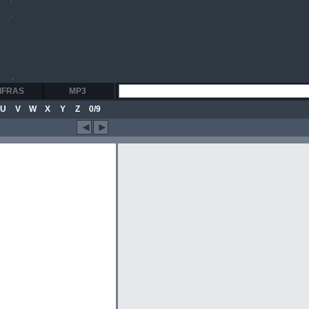
IFRAS
MP3
U
V
W
X
Y
Z
0/9
◄
►